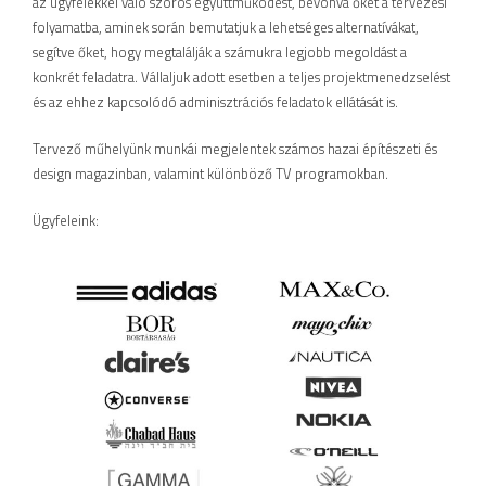
az ügyfelekkel való szoros együttműködést, bevonva őket a tervezési
folyamatba, aminek során bemutatjuk a lehetséges alternatívákat,
segítve őket, hogy megtalálják a számukra legjobb megoldást a
konkrét feladatra. Vállaljuk adott esetben a teljes projektmenedzselést
és az ehhez kapcsolódó adminisztrációs feladatok ellátását is.
Tervező műhelyünk munkái megjelentek számos hazai építészeti és
design magazinban, valamint különböző TV programokban.
Ügyfeleink: