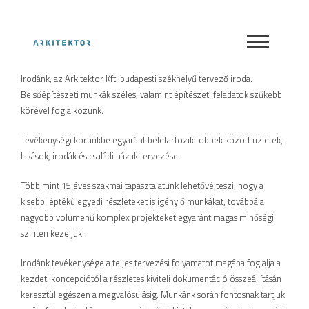
_
Irodánk, az Arkitektor Kft. budapesti székhelyű tervező iroda.
Belsőépítészeti munkák széles, valamint építészeti feladatok szűkebb
körével foglalkozunk.
Tevékenységi körünkbe egyaránt beletartozik többek között üzletek,
lakások, irodák és családi házak tervezése.
Több mint 15 éves szakmai tapasztalatunk lehetővé teszi, hogy a
kisebb léptékű egyedi részleteket is igénylő munkákat, továbbá a
nagyobb volumenű komplex projekteket egyaránt magas minőségi
szinten kezeljük.
Irodánk tevékenysége a teljes tervezési folyamatot magába foglalja a
kezdeti koncepciótól a részletes kiviteli dokumentáció összeállításán
keresztül egészen a megvalósulásig. Munkánk során fontosnak tartjuk