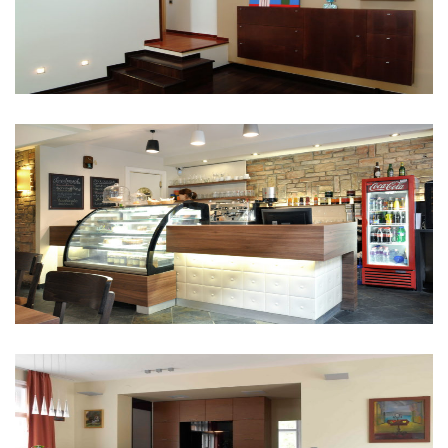
Briós Kávézó
Budapest Rózsadomb