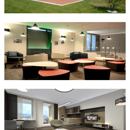
Bécsi diákklub
Lakások – Corvin negyed