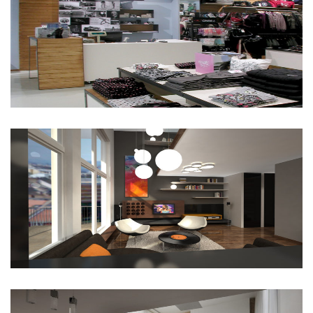
O’neill üzlet
X-Faktor lakások