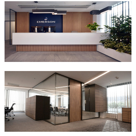
Emerson iroda
Celgene iroda