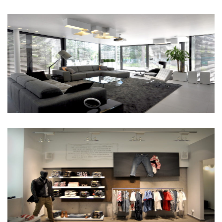
Budai családi ház
Levi’s üzlet