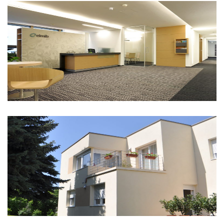
Elmib Zrt.
Budapest Felsőzöldmáli