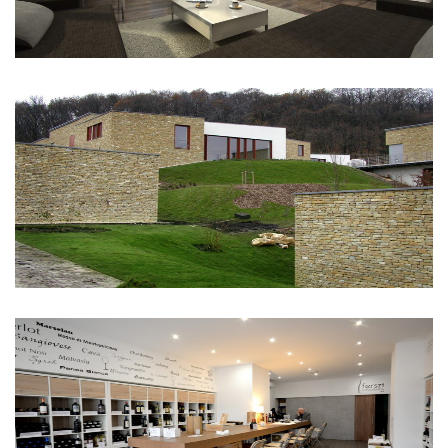
Nagykovácsi
Ferszt Vinothek Bécs