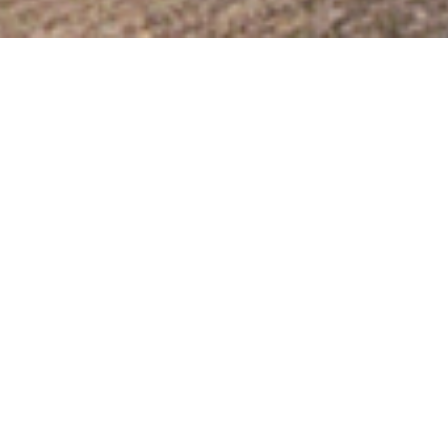
Celgene iroda
Kategória
Irodák