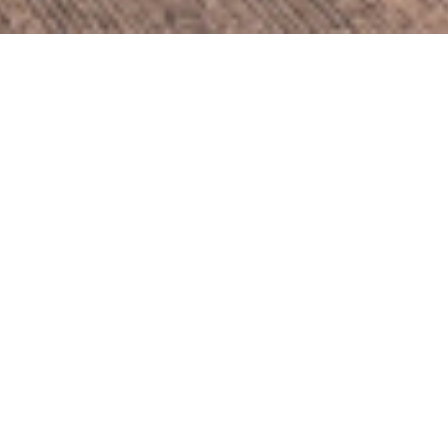
Emerson iroda
Kategória
Irodák